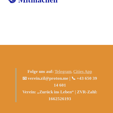
Folge uns auf:
Telegram
,
Cities App
📧 verein.zil@proton.me | 📞 +43 650 39
14 601
Verein: „Zurück ins Leben“ | ZVR-Zahl:
1662526193