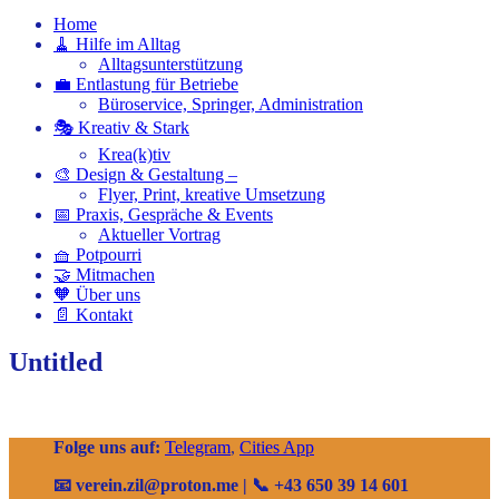
Home
🧹 Hilfe im Alltag
Alltagsunterstützung
💼 Entlastung für Betriebe
Büroservice, Springer, Administration
🎭 Kreativ & Stark
Krea(k)tiv
🎨 Design & Gestaltung –
Flyer, Print, kreative Umsetzung
📅 Praxis, Gespräche & Events
Aktueller Vortrag
🧺 Potpourri
🤝 Mitmachen
🧡 Über uns
📄 Kontakt
Untitled
Folge uns auf:
Telegram
,
Cities App
📧 verein.zil@proton.me | 📞 +43 650 39 14 601